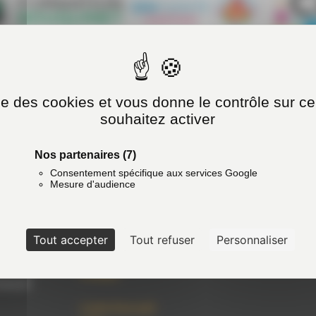
ise des cookies et vous donne le contrôle sur 
souhaitez activer
Nos partenaires
(7)
Consentement spécifique aux services Google
PLAN DU SITE
Mesure d'audience
Accueil
Formations
Tout accepter
Tout refuser
Personnaliser
À propos
Actualités
ENTRE
Contact
ARMOR
Livret d'accueil