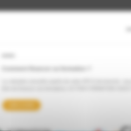
AC
DIVERS
Comment financer sa formation ?
La cotisation annuelle auprès de votre OPCO de branche vous 
faire de financer vos formations. ACTION FORMATION OUES
LIRE LA SUITE