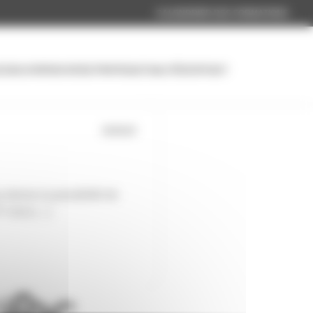
CALENDRIER DES FORMATIONS
CUEIL
FORMATIONS
À PROPOS
ACTUALITÉS
CONTACT
10.04.24
donne la possibilité de
T vous […]